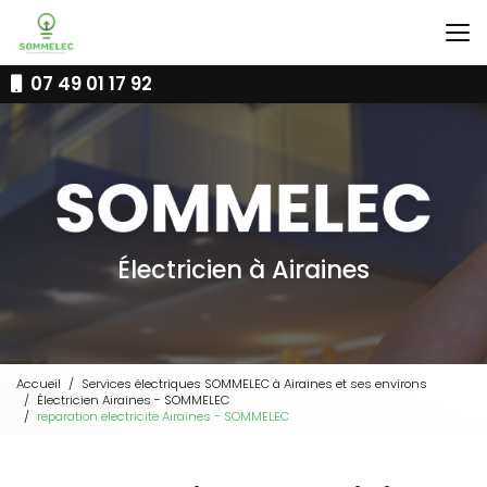
Aller
au
contenu
principal
07 49 01 17 92
Électricien à Airaines
Accueil
Services électriques SOMMELEC à Airaines et ses environs
Électricien Airaines - SOMMELEC
reparation electricite Airaines - SOMMELEC