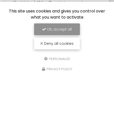
électricien à Abbeville
est intervenu chez un
particulier pour faire un changement…
This site uses cookies and gives you control over
what you want to activate
TOUTE L'ACTUALITÉ
OK, accept all
Deny all cookies
PERSONALIZE
PRIVACY POLICY
Électricien à Airaines
80430 Beaucamps-le-Vieux