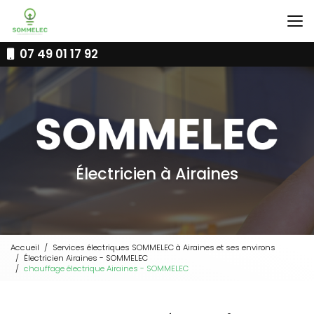
Aller
au
contenu
principal
07 49 01 17 92
Électricien à Airaines
Accueil
Services électriques SOMMELEC à Airaines et ses environs
Électricien Airaines - SOMMELEC
chauffage électrique Airaines - SOMMELEC