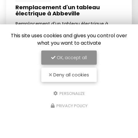
Remplacement d'un tableau
électrique à Abbeville
Remplacement d'un tableau électrique à
Abbeville
par l'entreprise Sommelec. Votre
This site uses cookies and gives you control over
électricien à Abbeville
est intervenu chez un
particulier pour faire un changement…
what you want to activate
TOUTE L'ACTUALITÉ
OK, accept all
Deny all cookies
PERSONALIZE
PRIVACY POLICY