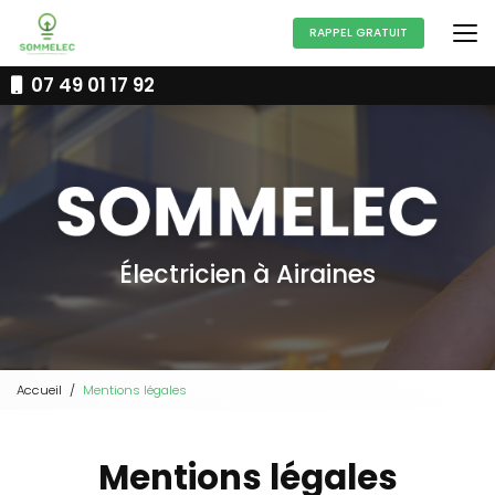
Aller
au
RAPPEL GRATUIT
contenu
principal
07 49 01 17 92
Électricien à Airaines
Accueil
Mentions légales
Mentions légales