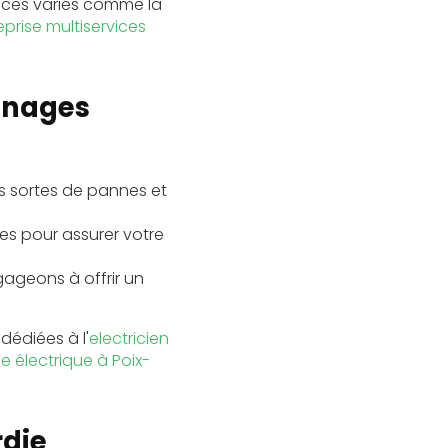
ices variés comme la
eprise multiservices
nnages
es sortes de pannes et
ctes pour assurer votre
ngageons à offrir un
dédiées à l'
electricien
se électrique à Poix-
rdie