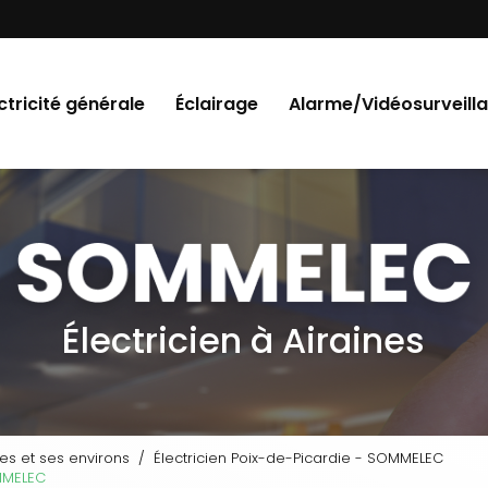
Navigation
ctricité générale
Éclairage
Alarme/Vidéosurveill
Électricien à Airaines
es et ses environs
Électricien Poix-de-Picardie - SOMMELEC
MMELEC