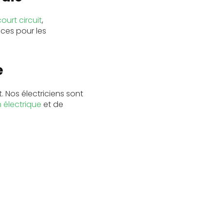
court circuit
,
ces pour les
e
Nos électriciens sont
n électrique
et de