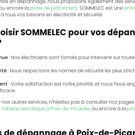
ertise en dépannage, nous proposons également des serv
ou encore la
pose de plafonniers
. SOMMELEC est une
entr
tous vos besoins en électricité et sécurité.
hoisir SOMMELEC pour vos dépa
?
nnue
: Nos électriciens sont formés pour intervenir sur tout
ité
: Nous respectons les
normes de sécurité
les plus stri
ent
: Votre satisfaction est notre priorité, et nous nous e
ficace.
r nos autres services, n'hésitez pas à consulter nos pages 
u
tableau electrique à Poix-de-Picardie
, ou encore à la
pri
s de dépannage à Poix-de-Pica