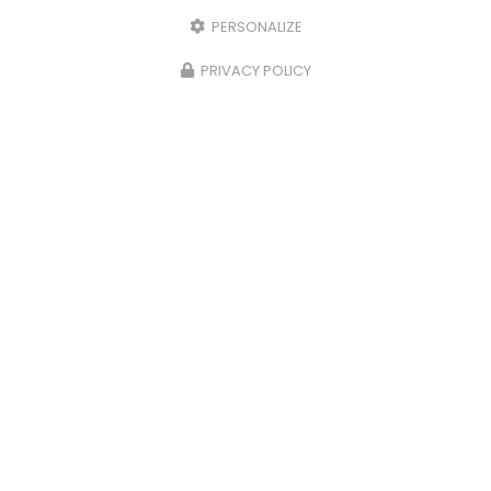
PERSONALIZE
PRIVACY POLICY
Électricien à Airaines
80430 Beaucamps-le-Vieux
07 49 01 17 92
Lundi au vendredi :
8h - 18h
Samedi :