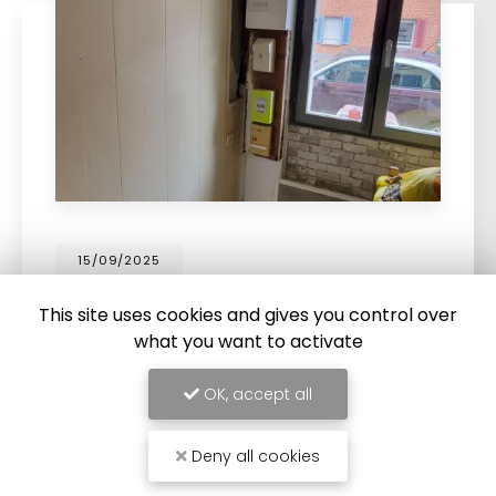
15/09/2025
Remplacement d'un tableau
This site uses cookies and gives you control over
électrique à Abbeville
what you want to activate
Remplacement d'un tableau électrique à
Abbeville
par l'entreprise Sommelec. Votre
OK, accept all
électricien à Abbeville
est intervenu chez un
particulier pour faire un changement…
Deny all cookies
TOUTE L'ACTUALITÉ