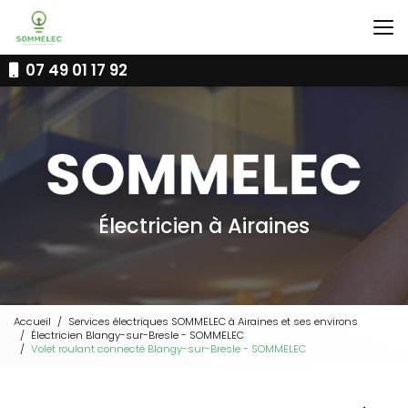
Aller
au
contenu
principal
07 49 01 17 92
Électricien à Airaines
Accueil
Services électriques SOMMELEC à Airaines et ses environs
Électricien Blangy-sur-Bresle - SOMMELEC
Volet roulant connecté Blangy-sur-Bresle - SOMMELEC