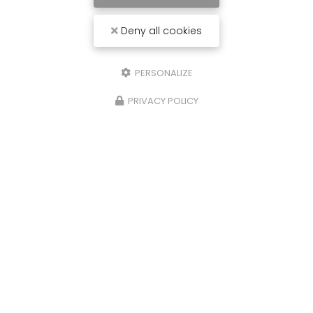
Abbeville
par l'entreprise Sommelec. Votre
électricien à Abbeville
est intervenu chez un
Deny all cookies
particulier pour faire un changement…
TOUTE L'ACTUALITÉ
PERSONALIZE
PRIVACY POLICY
Électricien à Airaines