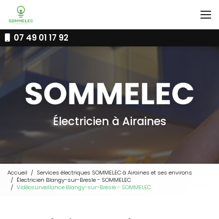
Aller
au
contenu
principal
07 49 01 17 92
Électricien à Airaines
Accueil
Services électriques SOMMELEC à Airaines et ses environs
Électricien Blangy-sur-Bresle - SOMMELEC
Vidéosurveillance Blangy-sur-Bresle - SOMMELEC