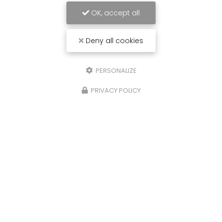
électrique à Abbeville
OK, accept all
Remplacement d'un tableau électrique à
Abbeville
par l'entreprise Sommelec. Votre
Deny all cookies
électricien à Abbeville
est intervenu chez un
particulier pour faire un changement…
PERSONALIZE
TOUTE L'ACTUALITÉ
PRIVACY POLICY