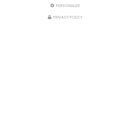
PERSONALIZE
PRIVACY POLICY
Électricien à Airaines
80430 Beaucamps-le-Vieux
07 49 01 17 92
Lundi au vendredi :
8h - 18h
Samedi :