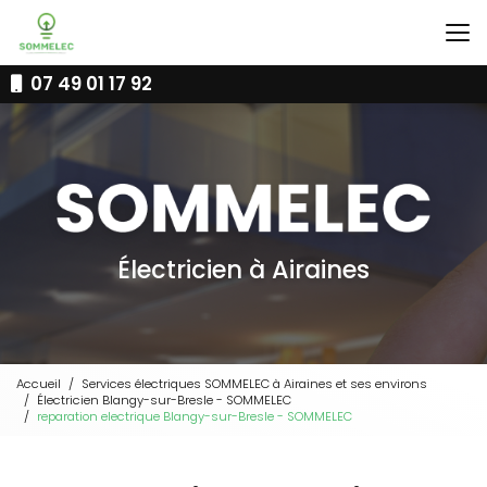
Aller
au
contenu
principal
07 49 01 17 92
Électricien à Airaines
Accueil
Services électriques SOMMELEC à Airaines et ses environs
Électricien Blangy-sur-Bresle - SOMMELEC
reparation electrique Blangy-sur-Bresle - SOMMELEC