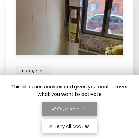
15/09/2025
Remplacement d'un tableau
This site uses cookies and gives you control over
électrique à Abbeville
what you want to activate
Remplacement d'un tableau électrique à
Abbeville
par l'entreprise Sommelec. Votre
OK, accept all
électricien à Abbeville
est intervenu chez un
particulier pour faire un changement…
Deny all cookies
TOUTE L'ACTUALITÉ