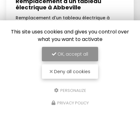
Remplacement d'un tableau
électrique à Abbeville
Remplacement d'un tableau électrique à
Abbeville
par l'entreprise Sommelec. Votre
électricien à Abbeville
est intervenu chez un
This site uses cookies and gives you control over
particulier pour faire un changement…
what you want to activate
TOUTE L'ACTUALITÉ
OK, accept all
Deny all cookies
PERSONALIZE
PRIVACY POLICY