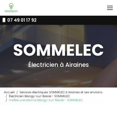
Aller
au
contenu
principal
07 49 01 17 92
Électricien à Airaines
Accueil
Services électriques SOMMELEC à Airaines et ses environs
Électricien Blangy-sur-Bresle - SOMMELEC
mettre une alarme Blangy-sur-Bresle - SOMMELEC